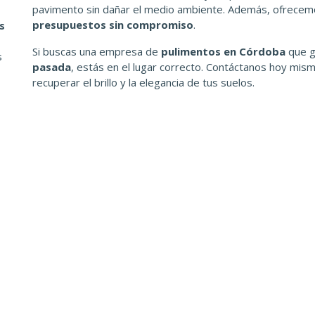
pavimento sin dañar el medio ambiente. Además, ofrecem
presupuestos sin compromiso
.
s
Si buscas una empresa de
pulimentos en Córdoba
que g
s
pasada
, estás en el lugar correcto. Contáctanos hoy m
recuperar el brillo y la elegancia de tus suelos.
Nuestros Servicios
Privacidad
politica-cookies
Pulidos
politica-privacidad
Diamantados
Abrillantados