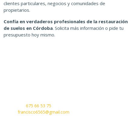
clientes particulares, negocios y comunidades de
propietarios.
Confía en verdaderos profesionales de la restauración
de suelos en Córdoba
. Solicita más información o pide tu
presupuesto hoy mismo.
Pulidos Abrillantados Córdoba
Córdoba, 14010
Teléfono:
675 66 53 75
Email:
francisco6565@gmail.com
Nuestros Servicios