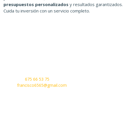
presupuestos personalizados
y resultados garantizados.
Cuida tu inversión con un servicio completo.
Pulidos Abrillantados Córdoba
Córdoba, 14010
Teléfono:
675 66 53 75
Email:
francisco6565@gmail.com
Nuestros Servicios
Pulidos
Diamantados